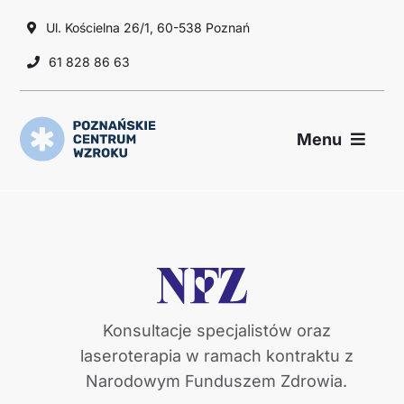
Przejdź
Ul. Kościelna 26/1, 60-538 Poznań
do
zawartości
61 828 86 63
Menu
Choroby oczu
Zabiegi
Badania
Konsultacje specjalistów oraz
laseroterapia w ramach kontraktu z
O nas
Narodowym Funduszem Zdrowia.